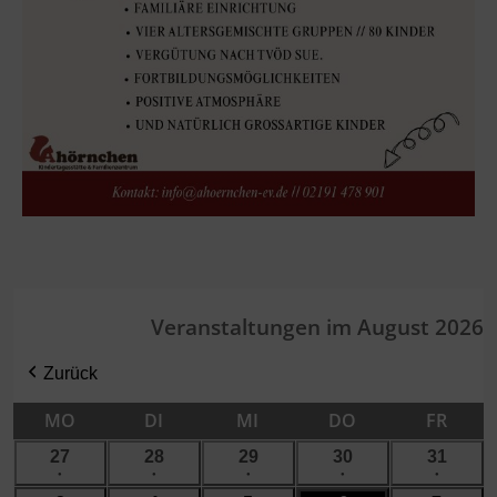
Veranstaltungen im August 2026
Zurück
MO
MONTAG
DI
DIENSTAG
MI
MITTWOCH
DO
DONNERSTAG
FR
FREI
27
27.
28
28.
29
29.
30
30.
31
31.
●
●
●
●
●
Juli
Juli
Juli
Juli
Juli