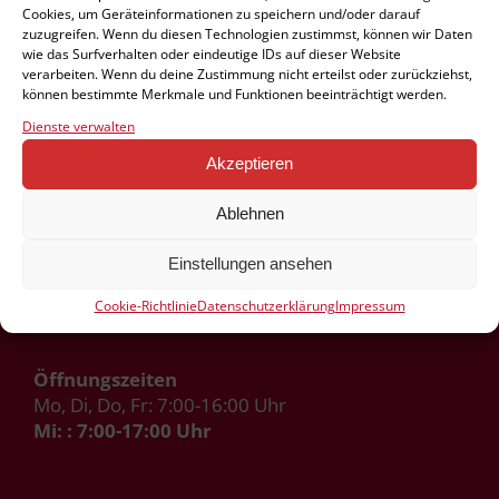
Cookies, um Geräteinformationen zu speichern und/oder darauf
zuzugreifen. Wenn du diesen Technologien zustimmst, können wir Daten
wie das Surfverhalten oder eindeutige IDs auf dieser Website
verarbeiten. Wenn du deine Zustimmung nicht erteilst oder zurückziehst,
Kindertagesstätte Ahörnchen e.V.
können bestimmte Merkmale und Funktionen beeinträchtigt werden.
Ahornstraße 1
Dienste verwalten
42855 Remscheid
Akzeptieren
Ablehnen
Handy:
0163 5130267
Tel.:
02191 478901
Einstellungen ansehen
Fax: 02191 478902
info@ahoernchen-ev.de
Cookie-Richtlinie
Datenschutzerklärung
Impressum
Öffnungszeiten
Mo, Di, Do, Fr: 7:00-16:00 Uhr
Mi: : 7:00-17:00 Uhr