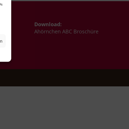
Ds
Download:
0 Uhr
Ahörnchen ABC Broschüre
en