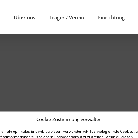
Über uns
Träger / Verein
Einrichtung
Cookie-Zustimmung verwalten
dir ein optimales Erlebnis zu bieten, verwenden wir Technologien wie Cookies, 
äteinformationen zu speichern und/oder darauf zuzugreifen. Wenn du diesen