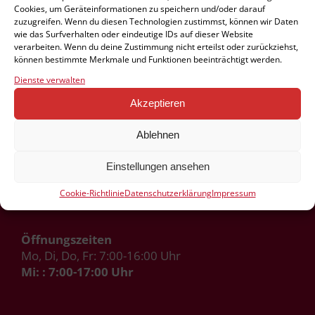
Cookies, um Geräteinformationen zu speichern und/oder darauf
zuzugreifen. Wenn du diesen Technologien zustimmst, können wir Daten
wie das Surfverhalten oder eindeutige IDs auf dieser Website
verarbeiten. Wenn du deine Zustimmung nicht erteilst oder zurückziehst,
Kindertagesstätte Ahörnchen e.V.
können bestimmte Merkmale und Funktionen beeinträchtigt werden.
Ahornstraße 1
Dienste verwalten
42855 Remscheid
Akzeptieren
Ablehnen
Handy:
0163 5130267
Tel.:
02191 478901
Einstellungen ansehen
Fax: 02191 478902
info@ahoernchen-ev.de
Cookie-Richtlinie
Datenschutzerklärung
Impressum
Öffnungszeiten
Mo, Di, Do, Fr: 7:00-16:00 Uhr
Mi: : 7:00-17:00 Uhr