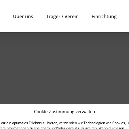
Über uns
Träger / Verein
Einrichtung
Cookie-Zustimmung verwalten
dir ein optimales Erlebnis zu bieten, verwenden wir Technologien wie Cookies, 
äteinformationen zu speichern und/oder darauf zuzugreifen. Wenn du diesen