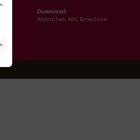
Ds
Download:
0 Uhr
Ahörnchen ABC Broschüre
en