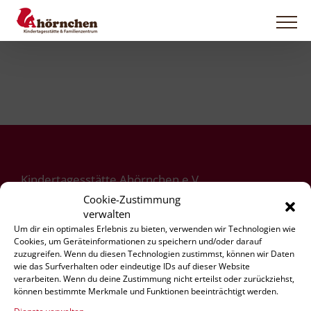
Zum
Inhalt
springen
Kindertagesstätte Ahörnchen e.V.
Ahornstraße 1
Cookie-Zustimmung
42855 Remscheid
verwalten
Um dir ein optimales Erlebnis zu bieten, verwenden wir Technologien wie
Cookies, um Geräteinformationen zu speichern und/oder darauf
zuzugreifen. Wenn du diesen Technologien zustimmst, können wir Daten
Handy:
0163 5130267
wie das Surfverhalten oder eindeutige IDs auf dieser Website
Tel.:
02191 478901
verarbeiten. Wenn du deine Zustimmung nicht erteilst oder zurückziehst,
können bestimmte Merkmale und Funktionen beeinträchtigt werden.
Fax: 02191 478902
info@ahoernchen-ev.de