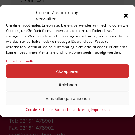
1. April 2024
iCal
Google
Cookie-Zustimmung
verwalten
Kompletten Kalender ansehen
Um dir ein optimales Erlebnis zu bieten, verwenden wir Technologien wie
Cookies, um Geräteinformationen zu speichern und/oder darauf
zuzugreifen. Wenn du diesen Technologien zustimmst, können wir Daten
wie das Surfverhalten oder eindeutige IDs auf dieser Website
verarbeiten. Wenn du deine Zustimmung nicht erteilst oder zurückziehst,
können bestimmte Merkmale und Funktionen beeinträchtigt werden.
Dienste verwalten
Akzeptieren
Kindertagesstätte Ahörnchen e.V.
Ahornstraße 1
Ablehnen
42855 Remscheid
Einstellungen ansehen
Cookie-Richtlinie
Datenschutzerklärung
Impressum
Handy:
0163 5130267
Tel.:
02191 478901
Fax: 02191 478902
info@ahoernchen-ev.de